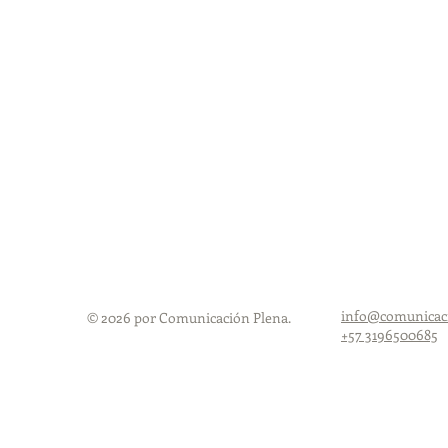
info@comunicac
© 2026 por Comunicación Plena.
+57 3196500685