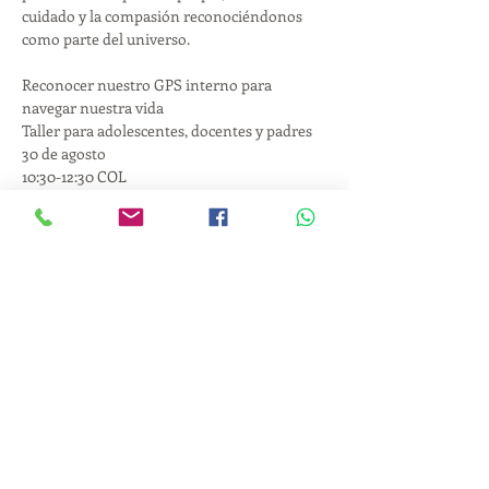
cuidado y la compasión reconociéndonos 
como parte del universo.

Reconocer nuestro GPS interno para 
navegar nuestra vida

Taller para adolescentes, docentes y padres

30 de agosto

Todos los niveles
¿Sabías que tienes un GPS interno? Es un 
sistema que nos permite conectarnos con 
nosotros mismos, sentir y conectar con 
nuestras motivaciones y necesidades y a la 
vez, saber hacia dónde queremos ir, navegar 
y re-calcular el curso para relacionarnos con 
los demás y nuestro contexto, construyendo 
paz y empoderamiento.

Taller para descubrir nuestros poderes 
internos y externos. Si tienes adolescentes 
en tu vida, ¡invítalos! ¡No se vale obligarlos!

Edades recomendadas…