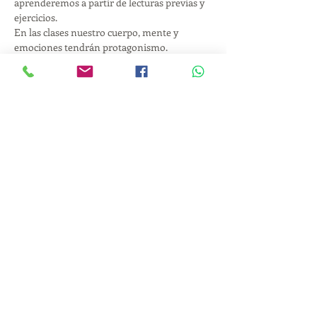
aprenderemos a partir de lecturas previas y 
ejercicios. 
En las clases nuestro cuerpo, mente y 
emociones tendrán protagonismo. 
Cada semana nos encontraremos de 
manera online desde la comodidad de 
nuestros lugares por una hora y media.
Tendremos una actividad de enfoque que 
realizaremos durante la semana para así 
interiorizar lo que trabajamos en cada 
encuentro y profundizar.
Tendrás la opción de seguir profundizando 
con grupos de práctica online o una pareja 
de empatía para trabajar aspectos que 
deseen practicar y comprender mejor.
Mostrar más
Compartir este evento