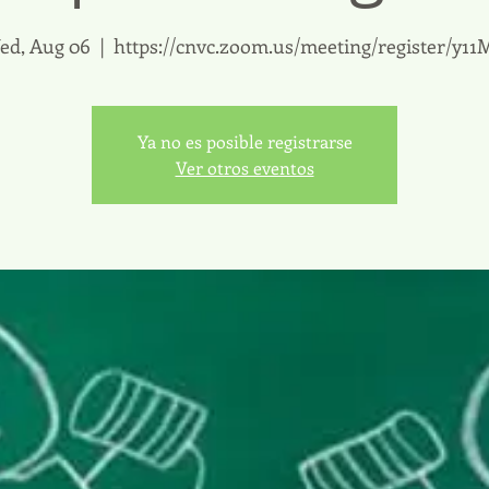
ed, Aug 06
  |  
https://cnvc.zoom.us/meeting/register/y1
Ya no es posible registrarse
Ver otros eventos