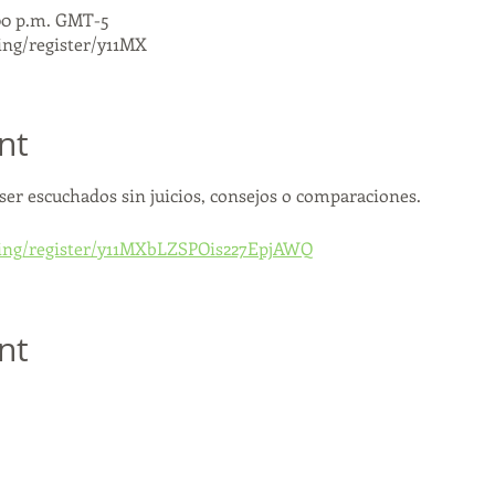
:00 p.m. GMT-5
ing/register/y11MX
nt
ser escuchados sin juicios, consejos o comparaciones.
ting/register/y11MXbLZSPOis227EpjAWQ
nt