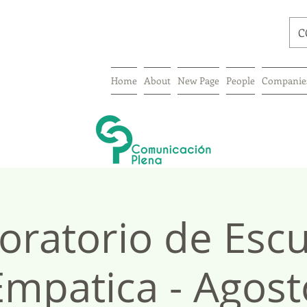
C
Home
About
New Page
People
Companie
oratorio de Esc
Empatica - Agost