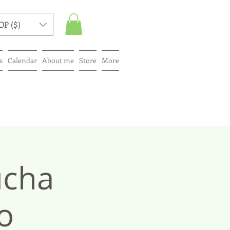
OP ($)
s
Calendar
About me
Store
More
ucha
o