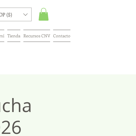
OP ($)
mí
Tienda
Recursos CNV
Contacto
ucha
026