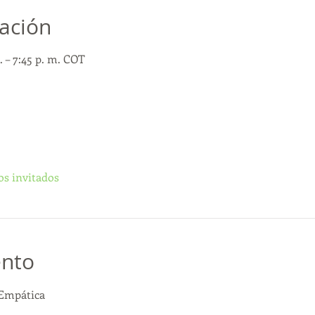
cación
. – 7:45 p. m. COT
os invitados
ento
 Empática