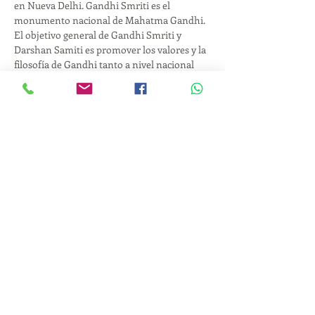
en Nueva Delhi. Gandhi Smriti es el 
monumento nacional de Mahatma Gandhi. 
El objetivo general de Gandhi Smriti y 
Darshan Samiti es promover los valores y la 
filosofía de Gandhi tanto a nivel nacional 
como internacional.

Este webinar tendrá interpretación al 
castellano por La Sra. Khusi Nigam quien 
trabaja en el Kirori Mal College, Nueva 
Delhi. Nuestra interprete tiene un profundo 
interés en el campo de la lingüística de la 
paz. Pedimos ser pacientes ya que los 
eventos con interpretación tienen ritmos 
distintos a los que son solo en un idioma.
Inscripción en: 
https://cnvc.zoom.us/meeting/register/tJYtc
O2urzMvHtVWtjDgwTvD-GGbPjEmt7n8 
Share this event