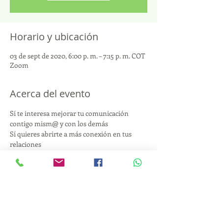
Horario y ubicación
03 de sept de 2020, 6:00 p. m. – 7:15 p. m. COT
Zoom
Acerca del evento
Sí te interesa mejorar tu comunicación 
contigo mism@ y con los demás
Sí quieres abrirte a más conexión en tus 
relaciones
Sí quieres tener herramientas para vivir 
relaciones más amorosas y compasivas...
Este taller te ayudará a conocer qué el la 
comunicación compasiva y cómo puede 
ayudarte a crear relaciones más auténticas.
Valor: gratuito
Para 
Inscribirte