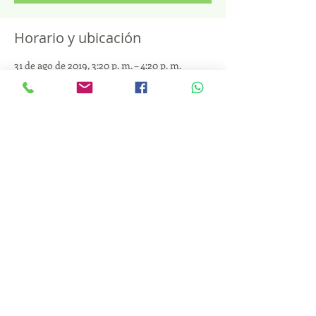
Horario y ubicación
31 de ago de 2019, 3:20 p. m. – 4:20 p. m.
Hacienda San Rafael, Cra. 57 #132, Bogotá,
Colombia
Compartir este evento
Claudia Sanchez