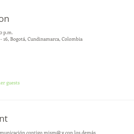
ion
30 p.m.
5 - 16, Bogotá, Cundinamarca, Colombia
her guests
nt
 comunicación contigo mism@ y con los demás