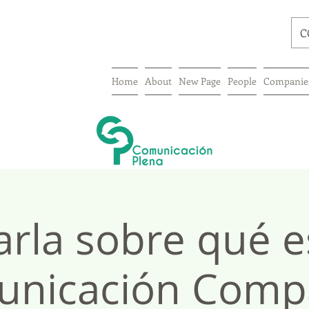
C
Home
About
New Page
People
Companie
rla sobre qué e
nicación Comp