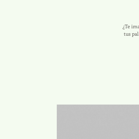
¿Te ima
tus pa