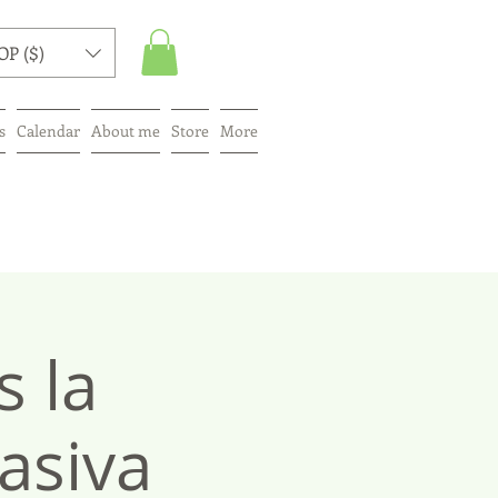
OP ($)
s
Calendar
About me
Store
More
s la
asiva