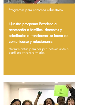
Programas para entornos educativos
Nuestro programa Pazciencia
acompaña a familias, docentes y
estudiantes a transformar su forma de
comunicarse y relacionarse.
Herramientas para ser pro-activos ante el
conflicto y transformarlo.