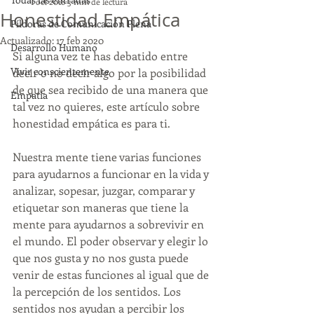
1 oct 2018
3 min de lectura
Honestidad Empática
Píldoras de Comunicación Plena
Actualizado:
17 feb 2020
Desarrollo Humano
Si alguna vez te has debatido entre 
Vivir conscientemente
decir o no decir algo por la posibilidad 
de que sea recibido de una manera que 
Empatía
tal vez no quieres, este artículo sobre 
honestidad empática es para ti. 
Nuestra mente tiene varias funciones 
para ayudarnos a funcionar en la vida y 
analizar, sopesar, juzgar, comparar y 
etiquetar son maneras que tiene la 
mente para ayudarnos a sobrevivir en 
el mundo. El poder observar y elegir lo 
que nos gusta y no nos gusta puede 
venir de estas funciones al igual que de 
la percepción de los sentidos. Los 
sentidos nos ayudan a percibir los 